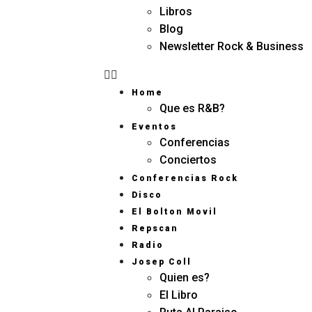
Libros
Blog
Newsletter Rock & Business
Home
Que es R&B?
Eventos
Conferencias
Conciertos
Conferencias Rock
Disco
INN
NUE
OVA
El Bolton Movil
VA
DOR
Repscan
CON
A
FER
PRO
Radio
ENCI
PUE
Josep Coll
A
STA
Quien es?
El Libro