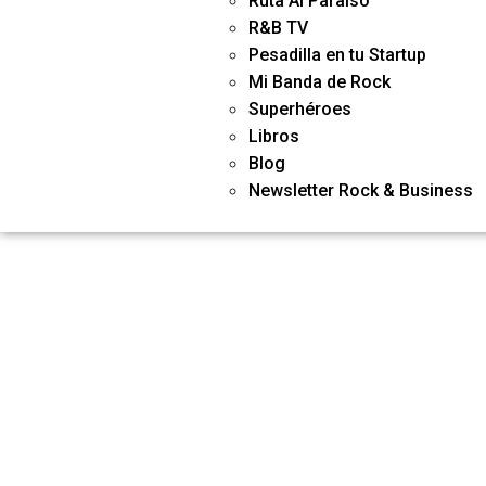
“Vo
Jo
Ruta Al Paraiso
R&B TV
Pesadilla en tu Startup
y
ep
Mi Banda de Rock
Superhéroes
bus
Col
Libros
Blog
Newsletter Rock & Business
can
l
do
lan
un
za
inv
Me
ers
nto