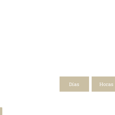
e 2026
Días
Horas
DIGITAL
A ERA DE IA