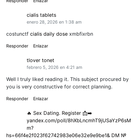
Responder
Enlazar
cialis tablets
enero 28, 2026 en 1:38 am
costunctf
cialis daily dose
xmbfixrbn
Responder
Enlazar
tlover tonet
febrero 5, 2026 en 4:21 am
Well I truly liked reading it. This subject procured by
you is very constructive for correct planning.
Responder
Enlazar
🔥 Sex Dating. Register 📩➡️
yandex.com/poll/8hXbLncmhT9jUSaYzP6sM
m?
hs=66f4e2f023f62742983e06e32e9e9be1& DM №