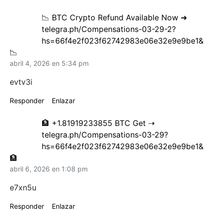
📉 BTC Crypto Refund Available Now ➜
telegra.ph/Compensations-03-29-2?
hs=66f4e2f023f62742983e06e32e9e9be1&
📉
abril 4, 2026 en 5:34 pm
evtv3i
Responder
Enlazar
🏦 +1.81919233855 BTC Get ⇢
telegra.ph/Compensations-03-29?
hs=66f4e2f023f62742983e06e32e9e9be1&
🏦
abril 6, 2026 en 1:08 pm
e7xn5u
Responder
Enlazar