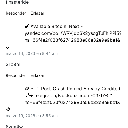
finasteride
Responder
Enlazar
🍆 Available Bitcoin. Next -
yandex.com/poll/WRVjqbSX2yscgTuFhiPPi5?
hs=66f4e2f023f62742983e06e32e9e9be1&
🍆
marzo 14, 2026 en 8:44 am
31p8n1
Responder
Enlazar
🪙 BTC Post-Crash Refund Already Credited
🔗➜ telegra.ph/Blockchaincom-03-17-5?
hs=66f4e2f023f62742983e06e32e9e9be1&
🪙
marzo 19, 2026 en 3:55 am
8ycx4w