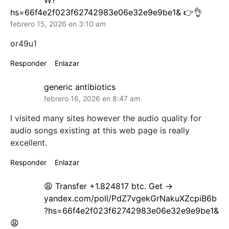
W?
hs=66f4e2f023f62742983e06e32e9e9be1& 👉👌
febrero 15, 2026 en 3:10 am
or49u1
Responder
Enlazar
generic antibiotics
febrero 16, 2026 en 8:47 am
I visited many sites however the audio quality for
audio songs existing at this web page is really
excellent.
Responder
Enlazar
😩 Transfer +1.824817 btc. Get ->
yandex.com/poll/PdZ7vgekGrNakuXZcpiB6b
?hs=66f4e2f023f62742983e06e32e9e9be1&
😩