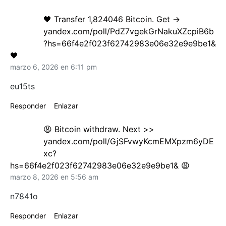
🖤 Transfer 1,824046 Bitcoin. Get ->
yandex.com/poll/PdZ7vgekGrNakuXZcpiB6b
?hs=66f4e2f023f62742983e06e32e9e9be1&
🖤
marzo 6, 2026 en 6:11 pm
eu15ts
Responder
Enlazar
😩 Bitcoin withdraw. Next >>
yandex.com/poll/GjSFvwyKcmEMXpzm6yDE
xc?
hs=66f4e2f023f62742983e06e32e9e9be1& 😩
marzo 8, 2026 en 5:56 am
n7841o
Responder
Enlazar