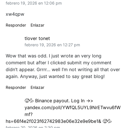
febrero 19, 2026 en 12:06 pm
xw4qpw
Responder
Enlazar
tlover tonet
febrero 19, 2026 en 12:27 pm
Wow that was odd. I just wrote an very long
comment but after I clicked submit my comment
didn’t appear. Grrrr… well I’m not writing all that over
again. Anyway, just wanted to say great blog!
Responder
Enlazar
🥵💦 Binance payout. Log In ->>
yandex.com/poll/YWfQL5UYL9NrETwvu6fW
mf?
hs=66f4e2f023f62742983e06e32e9e9be1& 🥵💦
febrero 20, 2026 en 2:30 pm