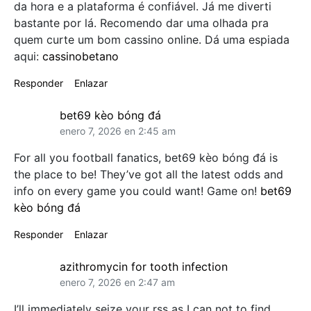
da hora e a plataforma é confiável. Já me diverti
bastante por lá. Recomendo dar uma olhada pra
quem curte um bom cassino online. Dá uma espiada
aqui:
cassinobetano
Responder
Enlazar
bet69 kèo bóng đá
enero 7, 2026 en 2:45 am
For all you football fanatics, bet69 kèo bóng đá is
the place to be! They’ve got all the latest odds and
info on every game you could want! Game on!
bet69
kèo bóng đá
Responder
Enlazar
azithromycin for tooth infection
enero 7, 2026 en 2:47 am
I’ll immediately seize your rss as I can not to find