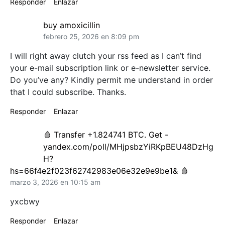
Responder
Enlazar
buy amoxicillin
febrero 25, 2026 en 8:09 pm
I will right away clutch your rss feed as I can’t find
your e-mail subscription link or e-newsletter service.
Do you’ve any? Kindly permit me understand in order
that I could subscribe. Thanks.
Responder
Enlazar
🩸 Transfer +1.824741 BTC. Get -
yandex.com/poll/MHjpsbzYiRKpBEU48DzHg
H?
hs=66f4e2f023f62742983e06e32e9e9be1& 🩸
marzo 3, 2026 en 10:15 am
yxcbwy
Responder
Enlazar