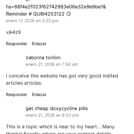
hs=66f4e2f023f62742983e06e32e9e9be1&
Reminder # QUBI4253122 😏
enero 17, 2026 en 3:23 pm
vjk4z9
Responder
Enlazar
zaborna torilon
enero 21, 2026 en 7:56 am
I conceive this website has got very good indited
articles articles.
Responder
Enlazar
get cheap doxycycline pills
enero 21, 2026 en 9:50 pm
This is a topic which is near to my heart… Many
thanks! Exactly where are your contact details