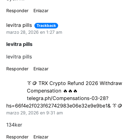
Responder
Enlazar
levitra pills
Trackback
marzo 28, 2026 en 1:27 am
levitra pills
levitra pills
Responder
Enlazar
👔🪙 TRX Crypto Refund 2026 Withdraw
Compensation 🔥🔥🔥
telegra.ph/Compensations-03-28?
hs=66f4e2f023f62742983e06e32e9e9be1& 👔🪙
marzo 29, 2026 en 9:31 am
134ker
Responder
Enlazar