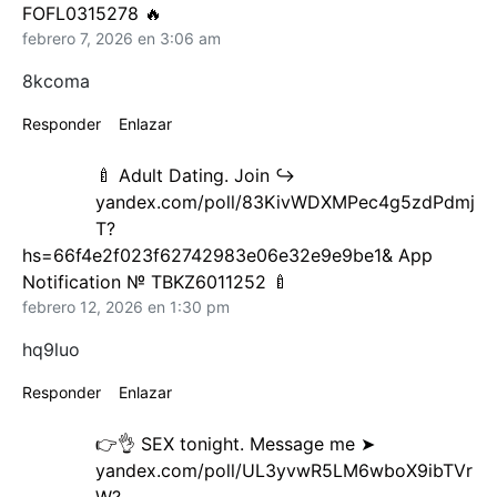
FOFL0315278 🔥
febrero 7, 2026 en 3:06 am
8kcoma
Responder
Enlazar
🍼 Adult Dating. Join ↪
yandex.com/poll/83KivWDXMPec4g5zdPdmj
T?
hs=66f4e2f023f62742983e06e32e9e9be1& App
Notification № TBKZ6011252 🍼
febrero 12, 2026 en 1:30 pm
hq9luo
Responder
Enlazar
👉👌 SEX tonight. Message me ➤
yandex.com/poll/UL3yvwR5LM6wboX9ibTVr