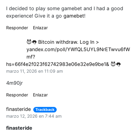
I decided to play some gamebet and I had a good
experience! Give it a go
gamebet
!
Responder
Enlazar
😈👅 Bitcoin withdraw. Log In >
yandex.com/poll/YWfQL5UYL9NrETwvu6fW
mf?
hs=66f4e2f023f62742983e06e32e9e9be1& 😈👅
marzo 11, 2026 en 11:09 am
4m90jr
Responder
Enlazar
finasteride
Trackback
marzo 12, 2026 en 7:44 am
finasteride