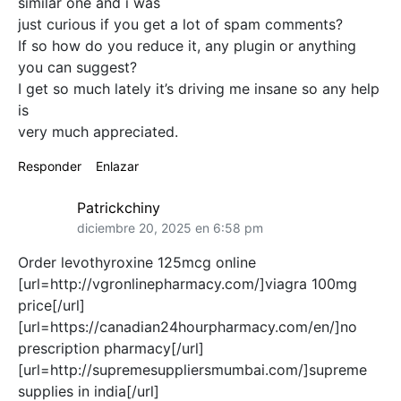
similar one and i was
just curious if you get a lot of spam comments?
If so how do you reduce it, any plugin or anything
you can suggest?
I get so much lately it’s driving me insane so any help
is
very much appreciated.
Responder
Enlazar
Patrickchiny
diciembre 20, 2025 en 6:58 pm
Order levothyroxine 125mcg online
[url=http://vgronlinepharmacy.com/]viagra 100mg
price[/url]
[url=https://canadian24hourpharmacy.com/en/]no
prescription pharmacy[/url]
[url=http://supremesuppliersmumbai.com/]supreme
supplies in india[/url]