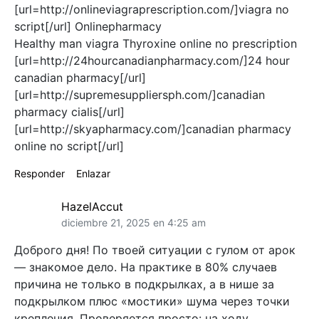
[url=http://onlineviagraprescription.com/]viagra no
script[/url] Onlinepharmacy
Healthy man viagra Thyroxine online no prescription
[url=http://24hourcanadianpharmacy.com/]24 hour
canadian pharmacy[/url]
[url=http://supremesuppliersph.com/]canadian
pharmacy cialis[/url]
[url=http://skyapharmacy.com/]canadian pharmacy
online no script[/url]
Responder
Enlazar
HazelAccut
diciembre 21, 2025 en 4:25 am
Доброго дня! По твоей ситуации с гулом от арок
— знакомое дело. На практике в 80% случаев
причина не только в подкрылках, а в нише за
подкрылком плюс «мостики» шума через точки
крепления. Проверяется просто: на ходу