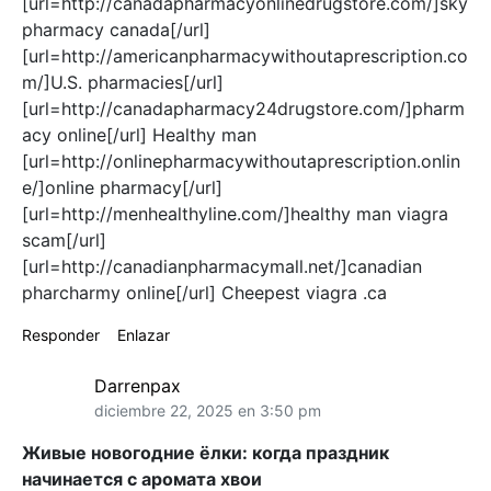
[url=http://canadapharmacyonlinedrugstore.com/]sky
pharmacy canada[/url]
[url=http://americanpharmacywithoutaprescription.co
m/]U.S. pharmacies[/url]
[url=http://canadapharmacy24drugstore.com/]pharm
acy online[/url] Healthy man
[url=http://onlinepharmacywithoutaprescription.onlin
e/]online pharmacy[/url]
[url=http://menhealthyline.com/]healthy man viagra
scam[/url]
[url=http://canadianpharmacymall.net/]canadian
pharcharmy online[/url] Cheepest viagra .ca
Responder
Enlazar
Darrenpax
diciembre 22, 2025 en 3:50 pm
Живые новогодние ёлки: когда праздник
начинается с аромата хвои