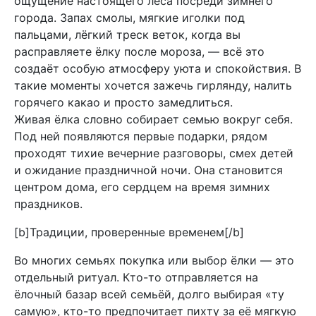
ощущение настоящего леса посреди зимнего
города. Запах смолы, мягкие иголки под
пальцами, лёгкий треск веток, когда вы
расправляете ёлку после мороза, — всё это
создаёт особую атмосферу уюта и спокойствия. В
такие моменты хочется зажечь гирлянду, налить
горячего какао и просто замедлиться.
Живая ёлка словно собирает семью вокруг себя.
Под ней появляются первые подарки, рядом
проходят тихие вечерние разговоры, смех детей
и ожидание праздничной ночи. Она становится
центром дома, его сердцем на время зимних
праздников.
[b]Традиции, проверенные временем[/b]
Во многих семьях покупка или выбор ёлки — это
отдельный ритуал. Кто-то отправляется на
ёлочный базар всей семьёй, долго выбирая «ту
самую», кто-то предпочитает пихту за её мягкую