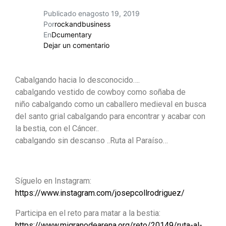
Publicado en
agosto 19, 2019
Por
rockandbusiness
En
Dcumentary
Dejar un comentario
Cabalgando hacia lo desconocido….
cabalgando vestido de cowboy como soñaba de
niño cabalgando como un caballero medieval en busca
del santo grial cabalgando para encontrar y acabar con
la bestia, con el Cáncer..
cabalgando sin descanso ..Ruta al Paraíso…
Síguelo en Instagram:
https://www.instagram.com/
josepcollrodriguez/
Participa en el reto para matar a la bestia:
https://
www.migranodearena.org/
reto/20149/
ruta-al-