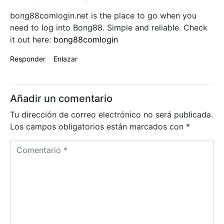
bong88comlogin.net is the place to go when you
need to log into Bong88. Simple and reliable. Check
it out here:
bong88comlogin
Responder
Enlazar
Añadir un comentario
Tu dirección de correo electrónico no será publicada.
Los campos obligatorios están marcados con
*
C
o
m
e
n
t
a