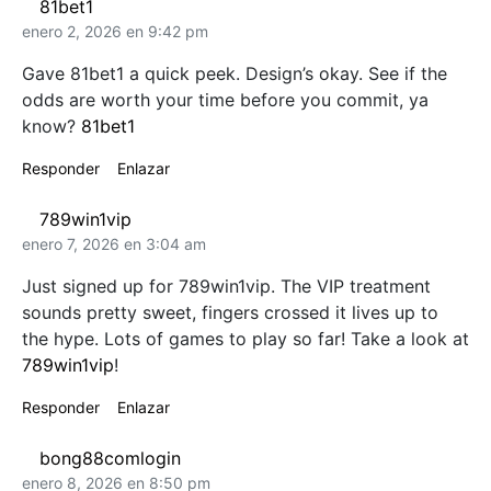
81bet1
enero 2, 2026 en 9:42 pm
Gave 81bet1 a quick peek. Design’s okay. See if the
odds are worth your time before you commit, ya
know?
81bet1
Responder
Enlazar
789win1vip
enero 7, 2026 en 3:04 am
Just signed up for 789win1vip. The VIP treatment
sounds pretty sweet, fingers crossed it lives up to
the hype. Lots of games to play so far! Take a look at
789win1vip
!
Responder
Enlazar
bong88comlogin
enero 8, 2026 en 8:50 pm