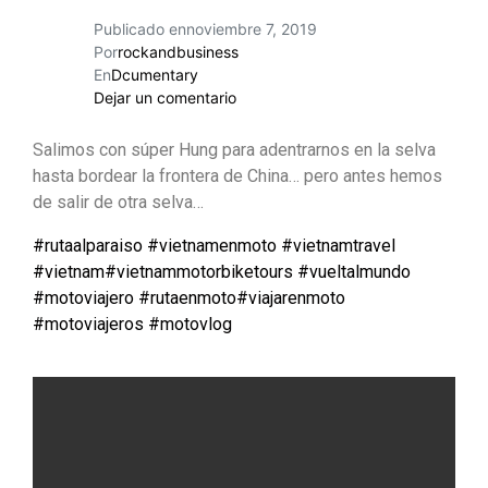
Publicado en
noviembre 7, 2019
Por
rockandbusiness
En
Dcumentary
Dejar un comentario
Salimos con súper Hung para adentrarnos en la selva
hasta bordear la frontera de China… pero antes hemos
de salir de otra selva…
#
rutaalparaiso
#
vietnamenmoto
#
vietnamtravel
#
vietnam
#
vietnammotorbiketours
#
vueltalmundo
#
motoviajero
#
rutaenmoto
#
viajarenmoto
#
motoviajeros
#
motovlog