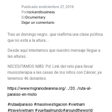
Publicado en
diciembre 27, 2019
Por
rockandbusiness
En
Dcumentary
Dejar un comentario
Tras un domingo negro.. que reafirma una clase política
que no está a la altura….
Desde aquí intentamos que nuestro mensaje llegue a
las alturas…
NECESITAMOS MÁS: Pd: Link del reto para llevar
musicoterapia a las casas de los niños con Cáncer; ya
tenemos 46 donantes.
https://www.migranodearena.org/…/20…/ruta-al-
paraiso-en-moto
#
rutaalparaiso
#
masinvestigacion
#
vietnam
#
travelvietnam
#
vueltaalmundo
#
aroundtheworld