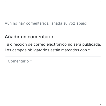
Aún no hay comentarios, ¡añada su voz abajo!
Añadir un comentario
Tu dirección de correo electrónico no será publicada.
Los campos obligatorios están marcados con
*
C
o
m
e
n
t
a
r
i