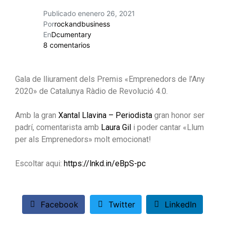
Publicado en
enero 26, 2021
Por
rockandbusiness
En
Dcumentary
8 comentarios
Gala de lliurament dels Premis «Emprenedors de l’Any
2020» de Catalunya Ràdio de Revolució 4.0.
Amb la gran
Xantal Llavina – Periodista
gran honor ser
padrí, comentarista amb
Laura Gil
i poder cantar «Llum
per als Emprenedors» molt emocionat!
Escoltar aqui:
https://lnkd.in/eBpS-pc
Facebook
Twitter
LinkedIn