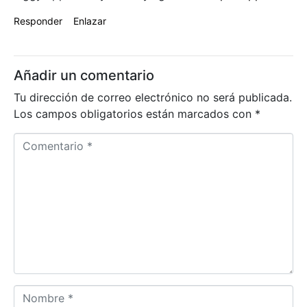
Responder
Enlazar
Añadir un comentario
Tu dirección de correo electrónico no será publicada.
Los campos obligatorios están marcados con
*
C
o
m
e
n
t
a
r
i
o
N
*