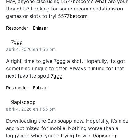
Hey, anyone else using 5577betcom? What are your
thoughts? Looking for some recommendations on
games or slots to try!
5577betcom
Responder
Enlazar
7ggg
abril 4, 2026 en 1:56 pm
Alright, time to give 7ggg a shot. Hopefully, it’s got
something unique to offer. Always hunting for that
next favorite spot!
7ggg
Responder
Enlazar
9apisoapp
abril 4, 2026 en 1:56 pm
Downloading the 9apisoapp now. Hopefully, it’s nice
and optimized for mobile. Nothing worse than a
laggy app when you’re trying to win!
9apisoapp