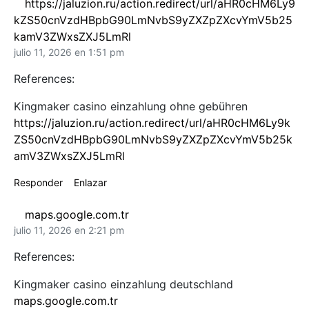
https://jaluzion.ru/action.redirect/url/aHR0cHM6Ly9
kZS50cnVzdHBpbG90LmNvbS9yZXZpZXcvYmV5b25
kamV3ZWxsZXJ5LmRl
julio 11, 2026 en 1:51 pm
References:
Kingmaker casino einzahlung ohne gebühren
https://jaluzion.ru/action.redirect/url/aHR0cHM6Ly9k
ZS50cnVzdHBpbG90LmNvbS9yZXZpZXcvYmV5b25k
amV3ZWxsZXJ5LmRl
Responder
Enlazar
maps.google.com.tr
julio 11, 2026 en 2:21 pm
References:
Kingmaker casino einzahlung deutschland
maps.google.com.tr