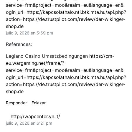
service=frm&project=moo&realm=eu&language=en&l
ogin_url=https://kapcsolathalo.nti.btk.mta.hu/api.php?
action=https://de.trustpilot.com/review/der-wikinger-
shop.de
julio 9, 2026 en 5:59 pm
References:
Legiano Casino Umsatzbedingungen
https://cm-
eu.wargaming.net/frame/?
service=frm&project=moo&realm=eu&language=en&l
ogin_url=https://kapcsolathalo.nti.btk.mta.hu/api.php?
action=https://de.trustpilot.com/review/der-wikinger-
shop.de
Responder
Enlazar
http://wapcenter.yn.lt/
julio 9, 2026 en 6:21 pm