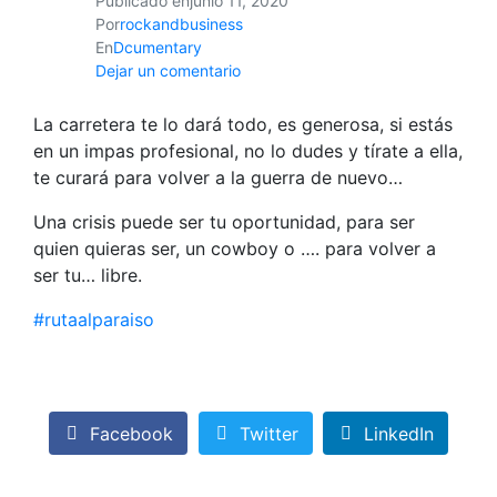
Publicado en
junio 11, 2020
Por
rockandbusiness
En
Dcumentary
Dejar un comentario
‪La carretera te lo dará todo, es generosa, si estás
en un impas profesional, no lo dudes y tírate a ella,
te curará para volver a la guerra de nuevo…‬
‪Una crisis puede ser tu oportunidad, para ser
quien quieras ser, un cowboy o …. para volver a
ser tu… libre. ‬
#
rutaalparaiso
‬
Facebook
Twitter
LinkedIn