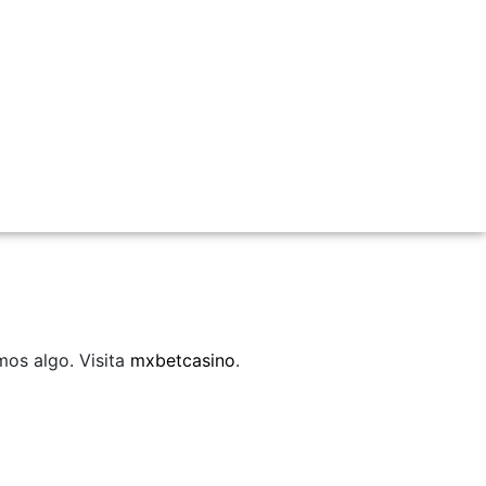
Cómo eliminar un
N
contenido en Internet por
RepScan (Canal
Internacional 24h RTVE)
mos algo. Visita
mxbetcasino
.