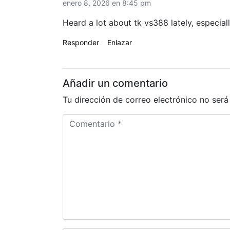
enero 8, 2026 en 8:45 pm
Heard a lot about tk vs388 lately, especiall
Responder
Enlazar
Añadir un comentario
Tu dirección de correo electrónico no será
C
o
m
e
n
t
a
r
i