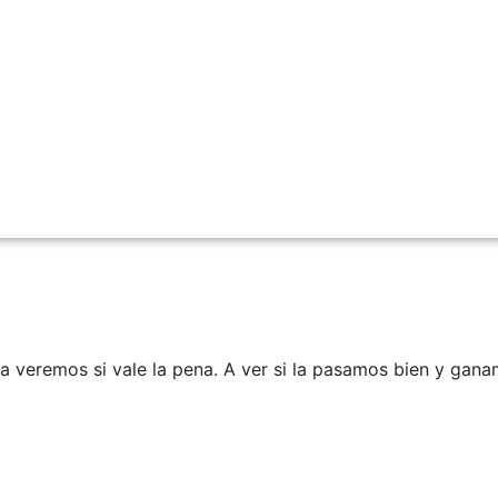
uest diumenge a
UN INVERSOR Y UN
talunya Radio
EMPRENDEDOR CANTA
evolucio4. Gestió Crisis
MAZINGER Z
 reputació amb RepScan.
Ya veremos si vale la pena. A ver si la pasamos bien y gana