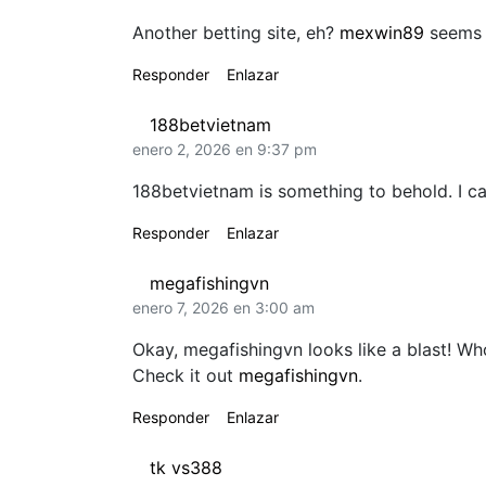
Another betting site, eh?
mexwin89
seems s
Responder
Enlazar
188betvietnam
enero 2, 2026 en 9:37 pm
188betvietnam is something to behold. I c
Responder
Enlazar
megafishingvn
enero 7, 2026 en 3:00 am
Okay, megafishingvn looks like a blast! Who
Check it out
megafishingvn
.
Responder
Enlazar
tk vs388