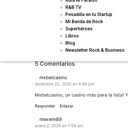
Ruta Al Paraiso
R&B TV
Este domingo fiesta! no
Aq
Pesadilla en tu Startup
hay capítulo… pero..
Ca
Mi Banda de Rock
@r
Superhéroes
de
Libros
Blog
Newsletter Rock & Business
5 Comentarios
mxbetcasino
diciembre 23, 2025 en 4:49 pm
Mxbetcasino, un casino más para la lista! 
Responder
Enlazar
mexwin89
enero 2, 2026 en 7:56 am