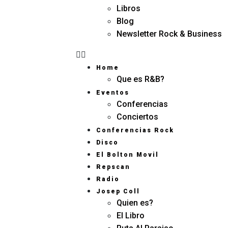
Libros
Blog
Newsletter Rock & Business
"Si todo fal
Torres (Capí
Anterior
Home
Que es R&B?
Eventos
Conferencias
Conciertos
Conferencias Rock
rocka
Disco
El Bolton Movil
Repscan
Radio
Josep Coll
Quien es?
El Libro
Entradas recomendadas