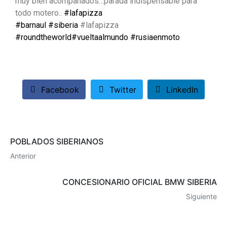
muy bien acompañados…parada indispensable para
todo motero..
#lafapizza
#barnaul
#siberia
#lafapizza
#roundtheworld
#vueltaalmundo
#rusiaenmoto
Facebook
Twitter
LinkedIn
POBLADOS SIBERIANOS
Anterior
CONCESIONARIO OFICIAL BMW SIBERIA
Siguiente