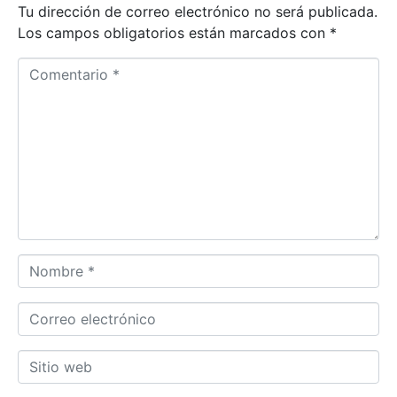
Tu dirección de correo electrónico no será publicada.
Los campos obligatorios están marcados con
*
C
o
m
e
n
t
a
r
i
o
N
*
o
m
C
b
o
r
r
S
e
r
i
*
e