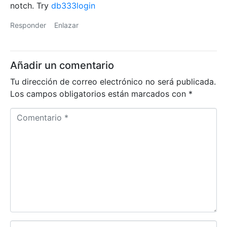
notch. Try
db333login
Responder
Enlazar
Añadir un comentario
Tu dirección de correo electrónico no será publicada.
Los campos obligatorios están marcados con
*
C
o
m
e
n
t
a
r
i
o
N