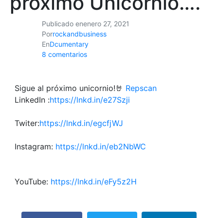
próximo Unicornio….
Publicado en
enero 27, 2021
Por
rockandbusiness
En
Dcumentary
8 comentarios
Sigue al próximo unicornio!🤘
Repscan
LinkedIn :
https://lnkd.in/e27Szji
Twiter:
https://lnkd.in/egcfjWJ
Instagram:
https://lnkd.in/eb2NbWC
YouTube:
https://lnkd.in/eFy5z2H