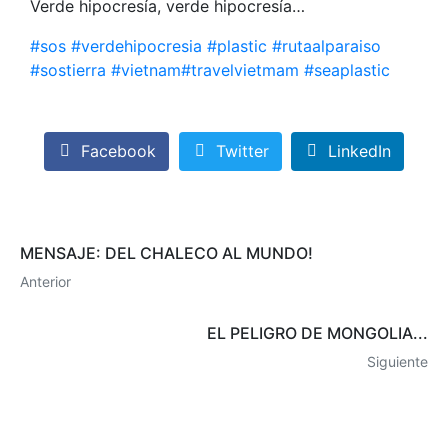
Verde hipocresía, verde hipocresía…
#
sos
#
verdehipocresia
#
plastic
#
rutaalparaiso
#
sostierra
#
vietnam
#
travelvietmam
#
seaplastic
Facebook
Twitter
LinkedIn
MENSAJE: DEL CHALECO AL MUNDO!
Anterior
EL PELIGRO DE MONGOLIA...
Siguiente