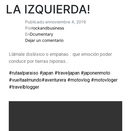
LA IZQUIERDA!
Publicado en
noviembre 4, 2019
Por
rockandbusiness
En
Dcumentary
Dejar un comentario
Llámale disléxico o empanao… que emoción poder
conducir por tierras niponas…
#
rutaalparaiso
#
japan
#
traveljapan
#
japonenmoto
#
vueltaalmundo
#
aventurera
#
motovlog
#
motovloger
#
travelblogger