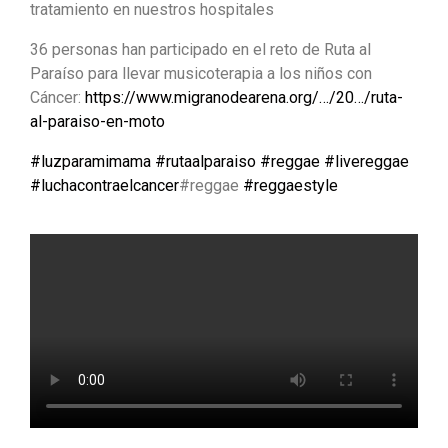
tratamiento en nuestros hospitales
36 personas han participado en el reto de Ruta al
Paraíso para llevar musicoterapia a los niños con
Cáncer:
https://www.migranodearena.org/…/20…/ruta-
al-paraiso-en-moto
#
luzparamimama
#
rutaalparaiso
#
reggae
#
livereggae
#
luchacontraelcancer
#reggae
#
reggaestyle